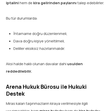
iptalini
hem de
kira gelirinden paylarını
talep edebilirler.
Bu tür durumlarda:
İhtarname doğru düzenlenmeli,
Dava doğru kişiye yöneltilmeli,
Deliller eksiksiz hazırlanmalıdır.
Aksi halde haklı olunan davalar dahi
usulden
reddedilebilir.
Arena Hukuk Bürosu ile Hukuki
Destek
Miras kalan taşınmazların kiraya verilmesiyle ilgili
uyuşmazlıklar, hem
miras hukuku
hem de
kira hukuku