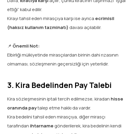
Dava,
kiracıya karşı
açılır; çünkü kiracının taşınmazı “işgal
ettiği” kabul edilir.
Kirayı tahsil eden mirasçıya karşı ise ayrıca
ecrimisil
(haksız kullanım tazminatı)
davası açılabilir.
📌
Önemli Not:
Elbirliği mülkiyetinde mirasçılardan birinin dahi rızasının
olmaması, sözleşmenin geçersizliği için yeterlidir.
3. Kira Bedelinden Pay Talebi
Kira sözleşmesinin iptali tercih edilmezse, kiradan
hisse
oranında pay
talep etme hakkı da vardır.
Kira bedelini tahsil eden mirasçıya, diğer mirasçı
tarafından
ihtarname
gönderilerek, kira bedelinin kendi