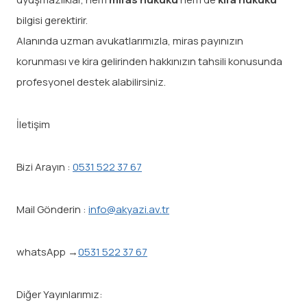
bilgisi gerektirir.
Alanında uzman avukatlarımızla, miras payınızın
korunması ve kira gelirinden hakkınızın tahsili konusunda
profesyonel destek alabilirsiniz.
İletişim
Bizi Arayın :
0531 522 37 67
Mail Gönderin :
info@akyazi.av.tr
whatsApp →
0531 522 37 67
Diğer Yayınlarımız: