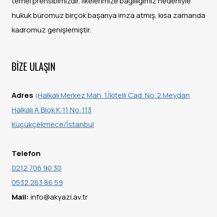
temel prensibimizdir. İlkelerimize bağlılığımız nedeniyle
hukuk büromuz birçok başarıya imza atmış, kısa zamanda
kadromuz genişlemiştir.
BIZE ULAŞIN
Adres :
Halkalı Merkez Mah. 1.İkitelli Cad. No:2
Meydan
Halkalı A Blok K:11 No:113
Küçükçekmece/İstanbul
Telefon
0212 706 90 30
0532 263 86 59
Mail:
info@akyazi.av.tr