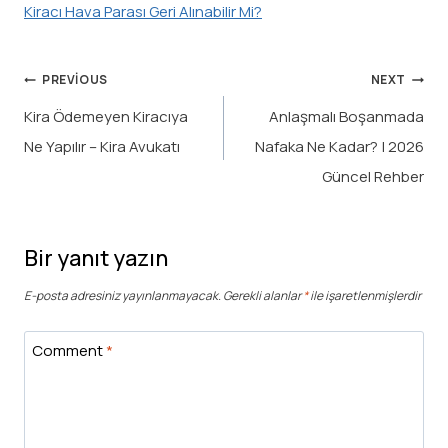
Kiracı Hava Parası Geri Alınabilir Mi?
Yazı
PREVIOUS
NEXT
gezinmesi
Kira Ödemeyen Kiracıya
Anlaşmalı Boşanmada
Ne Yapılır – Kira Avukatı
Nafaka Ne Kadar? | 2026
Güncel Rehber
Bir yanıt yazın
E-posta adresiniz yayınlanmayacak.
Gerekli alanlar
*
ile işaretlenmişlerdir
Comment
*